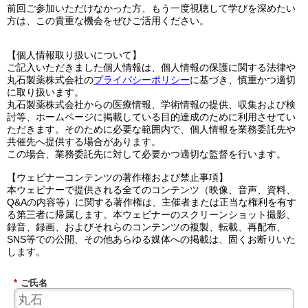
前回ご参加いただけなかった方、もう一度視聴して学びを深めたい
方は、この貴重な機会をぜひご活用ください。
【個人情報取り扱いについて】
ご記入いただきました個人情報は、個人情報の保護に関する法律や
丸石製薬株式会社の
プライバシーポリシー
に基づき、慎重かつ適切
に取り扱います。
丸石製薬株式会社からの医療情報、学術情報の提供、収集および検
討等、ホームページに掲載している目的達成のために利⽤させてい
ただきます。そのために必要な範囲内で、個人情報を業務委託先や
共催先へ提供する場合があります。
この場合、業務委託先に対して必要かつ適切な監督を行います。
【ウェビナーコンテンツの著作権および禁止事項】
本ウェビナーで提供される全てのコンテンツ（映像、音声、資料、
Q&Aの内容等）に関する著作権は、主催者または正当な権利を有す
る第三者に帰属します。本ウェビナーのスクリーンショット撮影、
録音、録画、およびそれらのコンテンツの複製、転載、再配布、
SNS等での公開、その他あらゆる媒体への掲載は、固くお断りいた
します。
*
ご氏名