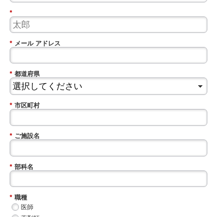
*
*
メール アドレス
*
都道府県
*
市区町村
*
ご施設名
*
部科名
*
職種
医師